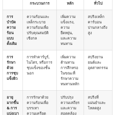
กระบวนการ
หลัก
ทั่วไป
การ
ความร้อนและ
เพิ่มความ
สปริงเหล็ก
บำบัด
เหล็กระบาย
แข็งแรง,
คาร์บอน
ความ
ความร้อนเพื่อ
ความ
ปานกลางถึง
ร้อน
ปรับคุณสมบัติ
ยืดหยุ่น,
สูง
แบบ
เชิงกล
และความ
ดั้งเดิม
ทนทาน
การ
การทำคาร์บูร์,
เพิ่มความ
สปริงยาน
รักษา
ไนไตร, หรือการ
ต้านทาน
ยนต์และ
ด้วย
ชุบแข็งของชั้น
การสึกหรอ
อุตสาหกรรม
การชุบ
นอก
ในขณะที่
แข็งผิว
รักษาความ
ทนทานหลัก
อายุ
การรักษาด้วย
ปรับปรุง
สปริงที่
มากขึ้น
ความร้อนเพื่อ
ความเสถียร
แม่นยำและ
& การ
บรรเทา
และความ
โหลดสูง
แบ่งเบา
ความเครียด
สอดคล้อง