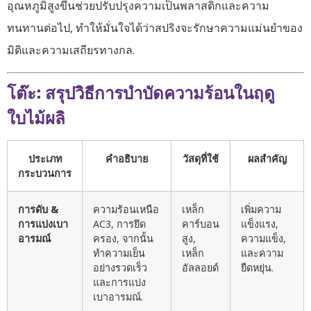
อุณหภูมิสูงขึ้นช่วยปรับปรุงความเป็นพลาสติกและความ
ทนทานต่อไป, ทำให้มั่นใจได้ว่าสปริงจะรักษาความแม่นยำของ
มิติและความเสถียรทางกล.
โต๊ะ: สรุปวิธีการบำบัดความร้อนในฤดู
ใบไม้ผลิ
ประเภท
คำอธิบาย
วัสดุที่ใช้
ผลสำคัญ
กระบวนการ
การดับ &
ความร้อนเหนือ
เหล็ก
เพิ่มความ
การแบ่งเบา
AC3, การยึด
คาร์บอน
แข็งแรง,
อารมณ์
ครอง, จากนั้น
สูง,
ความแข็ง,
ทำความเย็น
เหล็ก
และความ
อย่างรวดเร็ว
อัลลอยด์
ยืดหยุ่น.
และการแบ่ง
เบาอารมณ์.