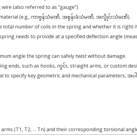
 wire
(
also referred to as
“
gauge
”).
material
(e.g., ကာဗွန်သံမဏိ, အစွန်းခံသံမဏိ, အလွိုင်းသံမဏိ).
 total number of coils in the spring and whether it is right
pring needs to provide at a specified deflection angle
(
meas
mum angle the spring can safely twist without damage
.
ring ends
,
such as hooks
, ကွင်း,
straight arms
,
or custom des
tial to specify key geometric and mechanical parameters
, အပ
 arms
(
T1
,
T2
,
… Tn
)
and their corresponding torsional angl