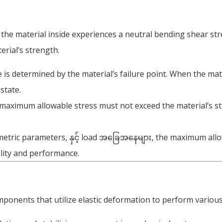
,
the material inside experiences a neutral bending shear str
erial’s strength
.
is determined by the material’s failure point
.
When the mate
 state
.
maximum allowable stress must not exceed the material’s st
etric parameters
, နှင့် load အခြေအနေများ,
the maximum allow
ility and performance
.
ponents that utilize elastic deformation to perform variou