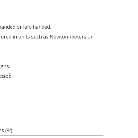
-handed or left-handed
.
ured in units such as Newton-meters or
igns
.
ါအဝင်:
es
(
Ψ
).