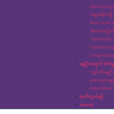
Disc Spring 
တရုတ်နိုင်ငံရ
Wire Form S
အဆက်မပြတ်တ
Torsion Spr
Extension S
Compression
နွေဦးအတွက် စက်မှု
လျှပ်စစ်နွေဦး
ဆေးပညာနွေ
Automotive 
ဆက်သွယ်ရန်
ဘလော့