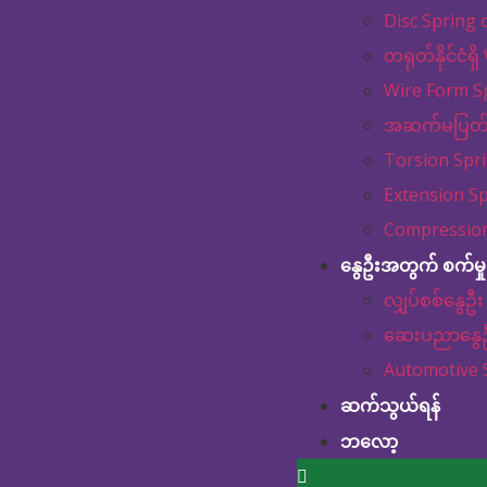
Disc Spring 
တရုတ်နိုင်ငံရ
Wire Form S
အဆက်မပြတ်တ
Torsion Spr
Extension S
Compression
နွေဦးအတွက် စက်မှု
လျှပ်စစ်နွေဦး
ဆေးပညာနွေ
Automotive 
ဆက်သွယ်ရန်
ဘလော့