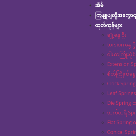
အိမ်
ကြှနျုပျတို့အကွောင
ထုတ်ကုန်များ
ချုံ့နွေ ဦး
torsion နွေ ဦ
ဝါယာကြိုးပုံစံ
Extension S
စိတ်ကြိုက်နွေ
Clock Spring
Leaf Springs
Die Spring ထ
ဘက်ထရီ Spri
Flat Spring 
Conical Spri