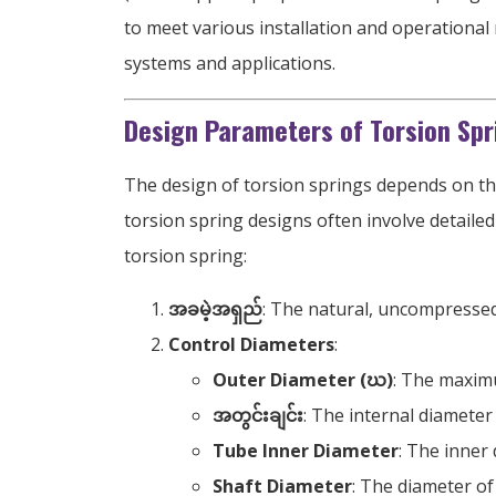
to meet various installation and operationa
systems and applications
.
Design Parameters of Torsion Spr
The design of torsion springs depends on th
torsion spring designs often involve detailed
torsion spring
:
အခမဲ့အရှည်
:
The natural
,
uncompressed 
Control Diameters
:
Outer Diameter (ဃ)
:
The maximu
အတွင်းချင်း
:
The internal diameter
Tube Inner Diameter
:
The inner d
Shaft Diameter
:
The diameter of 