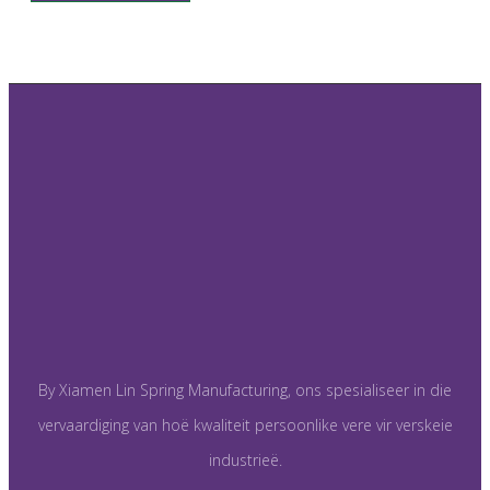
By Xiamen Lin Spring Manufacturing, ons spesialiseer in die
vervaardiging van hoë kwaliteit persoonlike vere vir verskeie
industrieë.