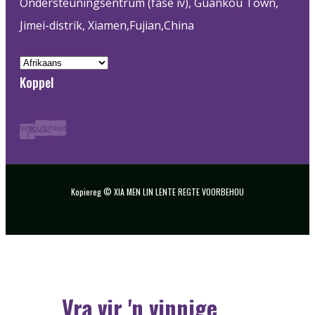
Ondersteuningsentrum (fase iv), Guankou Town,
Jimei-distrik, Xiamen,Fujian,China
Koppel
Facebook-
Youtube
Linkedin
f
Kopiereg © XIA MEN LIN LENTE REGTE VOORBEHOU
Vra vir 'n vinnige