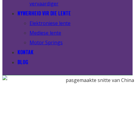
vervaardiger
NYWERHEID VIR DIE LENTE
Elektroniese lente
Mediese lente
Motor Springs
KONTAK
BLOG